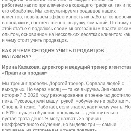
работаем как по привлечению входящего трафика, так и п
его обработке. Мы консультируем продавцов наших
клиентов, повышаем эффективность их работы, конверси
в продажи и, соответственно, выручку компаний. Поэтому 
этой статье я поделюсь своим многогранным практически
опытом, основанном на нескольких десятках клиентов: как
и чему стоит учить продавцов.
КАК И ЧЕМУ СЕГОДНЯ УЧИТЬ ПРОДАВЦОВ
МАГАЗИНА?
Ирина Казакова, директор и ведущий тренер агентств
«Практика продаж»
Мы тренинг провели. Дорогой тренер. Сорвали людей с
выходных. Но через месяц — та же выручка. Знакомая
история? В 2026 году разочарование в тренингах достигло
пика. Руководители машут рукой: «обучение не работает».
Спорный тезис. Работает, если знаете, как и чему учить. Но
в 80% случаев обучение продажам — действительно
пустая трата денег. Я могу назвать 25 причин
неэффективного обучения, но выделю три — самые
ключевые, на которые вы можете повлиять.