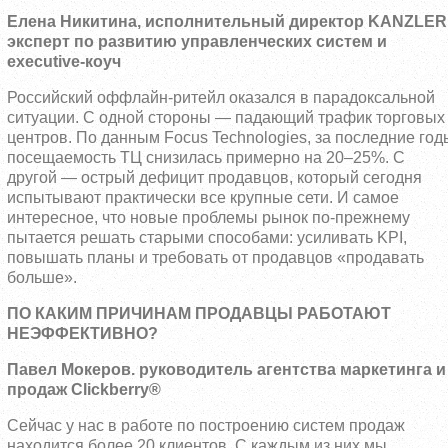
Елена Никитина, исполнительный директор KANZLER
эксперт по развитию управленческих систем и
executive-коуч
Российский оффлайн-ритейл оказался в парадоксальной
ситуации. С одной стороны — падающий трафик торговых
центров. По данным Focus Technologies, за последние год
посещаемость ТЦ снизилась примерно на 20–25%. С
другой — острый дефицит продавцов, который сегодня
испытывают практически все крупные сети. И самое
интересное, что новые проблемы рынок по-прежнему
пытается решать старыми способами: усиливать KPI,
повышать планы и требовать от продавцов «продавать
больше».
ПО КАКИМ ПРИЧИНАМ ПРОДАВЦЫ РАБОТАЮТ
НЕЭФФЕКТИВНО?
Павел Мокеров. руководитель агентства маркетинга и
продаж Clickberry®
Сейчас у нас в работе по построению систем продаж
находится более 20 клиентов. С каждым из них мы