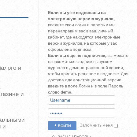
Если вы уже подписаны на
электронную версию журнала,
введите свои логин и пароль и мы
перенаправим вас в ваш личный
кабинет, где находятся электронные
версии журналов, на которые у вас
оформлена подписка.
Если вы еще не подписчик,
вы можете
ознакомиться с одним выпуском
малого и
журнала в демонстрационной версии,
чтобы принять решение о подписке. Для
доступа к демонстрационной версии
введите в поле Логин и в поле Пароль
в
слово
demo
.
агазине и
туальными
Запомнить меня
ВОЙТИ
 и