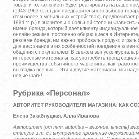
товар, и то, как клиент будет реагировать на ваше п
(1943-1963 гг. р.) для предварительного выбора това
(тем более в мобильных устройствах), предпочитает 
1984 гг. р.) в значительно большей степени «зависит»
имени бренда, который дает клиенту индивидуальное 
онлайн-режиме, постоянно общающиеся в Интернете, 
рекламе бренда, им важно пробовать продукт, играть с
для вас: знание этих особенностей поведения клиенто
общения с покупателем! В свежем выпуске журнала р
интересные материалы: как употребить тренд социал
преимущества событийного маркетинга, как грамотно 
выкладка осенью… Эти и другие материалы, мы надее
новые шаги!
Рубрика «Персонал»
АВТОРИТЕТ РУКОВОДИТЕЛЯ МАГАЗИНА: КАК СО
Елена Закаблуцкая, Алла Иванова
Авторитет (от лат. autoritas – влияние, власть) в
статусе и т. д.) внутреннее признание окружающи
значимой совместной деятельности1. Следователь