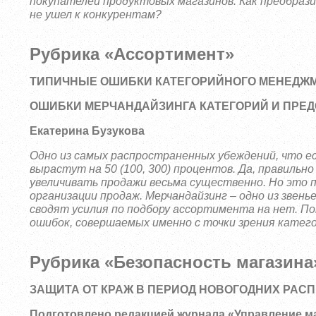
покупателей продуктовых магазинов. Как преобраз
не ушел к конкурентам?
Рубрика «Ассортимент»
ТИПИЧНЫЕ ОШИБКИ КАТЕГОРИЙНОГО МЕНЕДЖ
ОШИБКИ МЕРЧАНДАЙЗИНГА КАТЕГОРИЙ И ПРЕД
Екатерина Бузукова
Одно из самых распространенных убеждений, что ес
вырастут на 50 (100, 300) процентов. Да, правильн
увеличивать продажи весьма существенно. Но это 
организации продаж. Мерчандайзинг – одно из звень
сводят усилия по подбору ассортимента на нет.
По
ошибок, совершаемых именно с точки зрения катего
Рубрика «Безопасность магазина
ЗАЩИТА ОТ КРАЖ В ПЕРИОД НОВОГОДНИХ РАС
Подготовлено редакцией журнала «Управление м