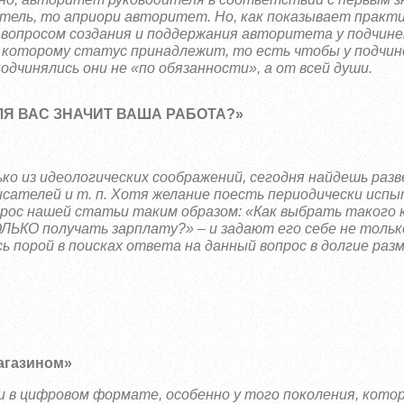
итель, то априори авторитет. Но, как показывает практи
ы вопросом создания и поддержания авторитета у подчин
а, которому статус принадлежит, то есть чтобы у подчи
дчинялись они не «по обязанности», а от всей души.
ДЛЯ ВАС ЗНАЧИТ ВАША РАБОТА?»
о из идеологических соображений, сегодня найдешь разв
писателей и т. п. Хотя желание поесть периодически ис
рос нашей статьи таким образом: «Как выбрать такого 
ЛЬКО получать зарплату?» – и задают его себе не тольк
сь порой в поисках ответа на данный вопрос в долгие ра
агазином»
и в цифровом формате, особенно у того поколения, кото