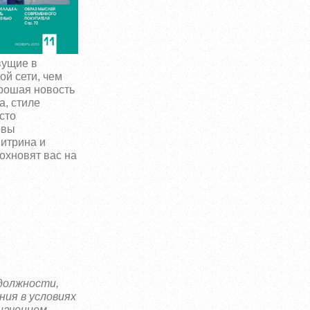
вущие в
ой сети, чем
орошая новость
а, стиле
сто
овы
витрина и
охновят вас на
 должности,
ния в условиях
начением