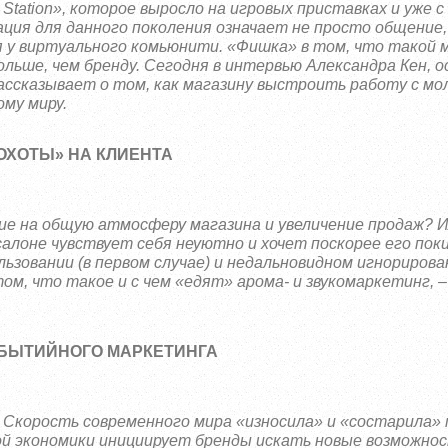
 Station», которое выросло на игровых приставках и уже с
ция для данного поколения означает не просто общение,
я у виртуального комьюнити. «Фишка» в том, что такой 
льше, чем бренду. Сегодня в интервью Александра Кен, 
ссказывает о том, как магазину выстроить работу с м
му миру.
«ОХОТЫ» НА КЛИЕНТА
ие на общую атмосферу магазина и увеличение продаж? 
салоне чувствует себя неуютно и хочет поскорее его пок
ьзовании (в первом случае) и недальновидном игнорирова
ом, что такое и с чем «едят» арома- и звукомаркетинг, 
БЫТИЙНОГО МАРКЕТИНГА
Скорость современного мира «износила» и «состарила» 
й экономики инициирует бренды искать новые возможно