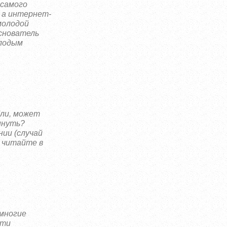
 самого
 а интернет-
молодой
основатель
олодым
Или, может
инуть?
нии (случай
– читайте в
многие
сти