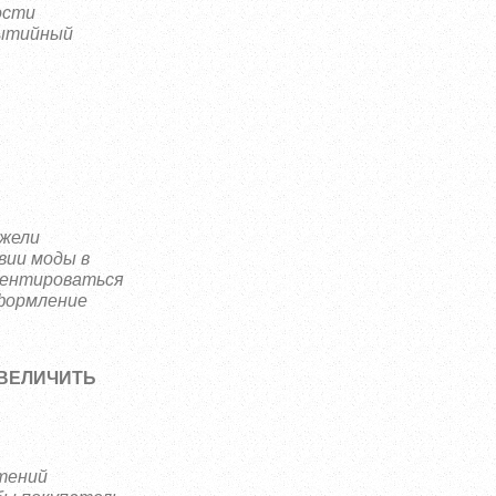
ости
бытийный
ежели
вии моды в
риентироваться
оформление
УВЕЛИЧИТЬ
чтений