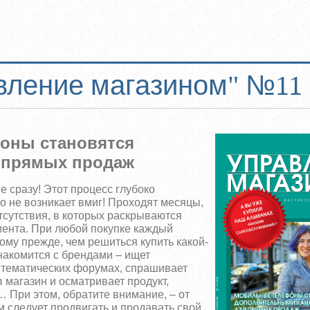
вление магазином" №11 
оны становятся
 прямых продаж
е сразу! Этот процесс
глубоко
о не возникает
вмиг! Проходят месяцы,
тсутствия, в которых раскрываются
иента. При любой покупке каждый
ому прежде, чем решиться купить какой-
знакомится с брендами – ищет
а тематических форумах, спрашивает
 магазин и осматривает продукт,
… При этом, обратите внимание, – от
ам следует продвигать и продавать свой