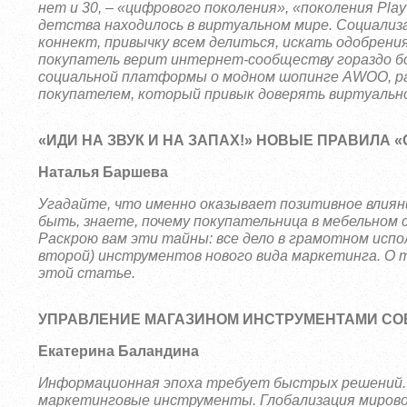
нет и 30, – «цифрового поколения», «поколения Play
детства находилось в виртуальном мире. Социализа
коннект, привычку всем делиться, искать одобрени
покупатель верит интернет-сообществу гораздо бо
социальной платформы о модном шопинге
AWOO, ра
покупателем, который привык доверять виртуально
«ИДИ НА ЗВУК И НА ЗАПАХ!» НОВЫЕ ПРАВИЛА 
Наталья Баршева
Угадайте, что именно оказывает позитивное влиян
быть, знаете, почему покупательница в мебельном 
Раскрою вам эти тайны: все дело в грамотном испол
второй) инструментов нового вида маркетинга. О т
этой статье.
УПРАВЛЕНИЕ МАГАЗИНОМ ИНСТРУМЕНТАМИ СО
Екатерина Баландина
Информационная эпоха требует быстрых решений. 
маркетинговые инструменты. Глобализация мирово