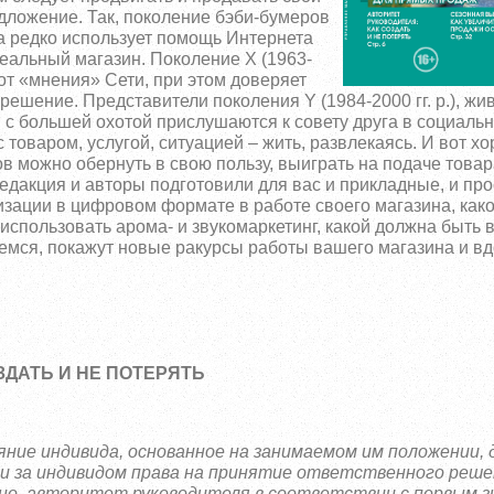
редложение. Так, поколение бэби-бумеров
ра редко использует помощь Интернета
реальный магазин. Поколение Х (1963-
 от «мнения» Сети, при этом доверяет
решение. Представители поколения Y (1984-2000 гг. р.), жи
с большей охотой прислушаются к совету друга в социальн
 товаром, услугой, ситуацией – жить, развлекаясь.
И вот х
в можно обернуть в свою пользу, выиграть на подаче товар
едакция и авторы подготовили для вас и прикладные, и про
изации в цифровом формате в работе своего магазина, как
использовать арома- и звукомаркетинг,
какой должна быть 
мся, покажут новые ракурсы работы вашего магазина и вд
ЗДАТЬ И НЕ ПОТЕРЯТЬ
лияние индивида, основанное на занимаемом им положении,
ми за индивидом права на принятие ответственного реше
но, авторитет руководителя в соответствии с первым з