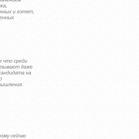
ка,
енных и хотят,
ненных
е что среди
пытывают даже
кандидата на
о
змышления.
рому сейчас