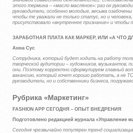
этого термина – «масло масляное»: раз он руковод
руководите
ли, особенно молодые, весьма озабочен
чтобы те уважали не только статус, но и человек
присутствовало «внутреннее признание» и чтобы по
ЗАРАБОТНАЯ ПЛАТА КАК МАРКЕР, ИЛИ «А ЧТО 
Анна Сус
Сотрудника, который будет ходить на работу тольк
творческой аудитории – художников, музыкантов, 
они. Поэтому корректно сформулируем главный воп
вакансию, который хочет хорошо работать, а не ТО
руководители, но и собственники бизнеса, погружая
Рубрика «Маркетинг»
FASHION APP СЕГОДНЯ – ОПЫТ ВНЕДРЕНИЯ
Подготовлено редакцией журнала «Управление м
Сегодня чрезвычайно популярен тренд социализаци