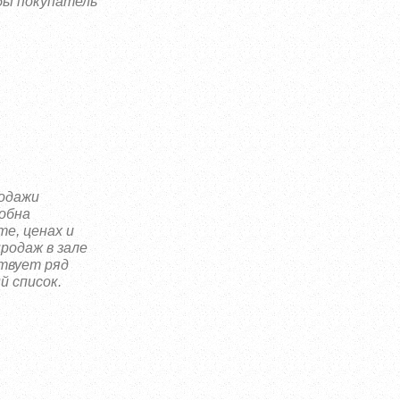
бы покупатель
родажи
собна
е, ценах и
продаж в зале
твует ряд
й список.