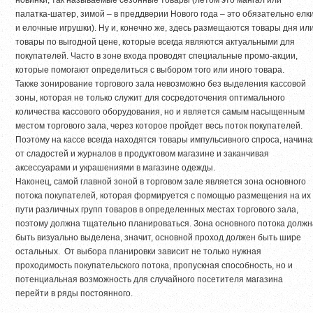
палатка-шатер, зимой – в преддверии Нового года – это обязательно елк
и елочные игрушки). Ну и, конечно же, здесь размещаются товары дня ил
товары по выгодной цене, которые всегда являются актуальными для
покупателей. Часто в зоне входа проводят специальные промо-акции,
которые помогают определиться с выбором того или иного товара.
Также зонирование торгового зала невозможно без выделения кассовой
зоны, которая не только служит для сосредоточения оптимального
количества кассового оборудования, но и является самым насыщенным
местом торгового зала, через которое пройдет весь поток покупателей.
Поэтому на кассе всегда находятся товары импульсивного спроса, начина
от сладостей и журналов в продуктовом магазине и заканчивая
аксессуарами и украшениями в магазине одежды.
Наконец, самой главной зоной в торговом зале является зона основного
потока покупателей, которая формируется с помощью размещения на их
пути различных групп товаров в определенных местах торгового зала,
поэтому должна тщательно планироваться. Зона основного потока должн
быть визуально выделена, значит, основной проход должен быть шире
остальных. От выбора планировки зависит не только нужная
проходимость покупательского потока, пропускная способность, но и
потенциальная возможность для случайного посетителя магазина
перейти в ряды постоянного.