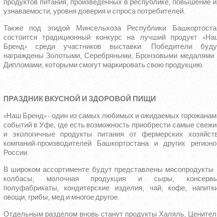
продуктов питания, произведенных в республике, повышение и
узнаваемости, уровня доверия и спроса потребителей.
Также под эгидой Минсельхоза Республики Башкортоста
состоится традиционный конкурс на лучший продукт «На
Бренд» среди участников выставки. Победители буду
награждены Золотыми, Серебряными, Бронзовыми медалями 
Дипломами, которыми смогут маркировать свою продукцию.
ПРАЗДНИК ВКУСНОЙ И ЗДОРОВОЙ ПИЩИ
«Наш Бренд» - один из самых любимых и ожидаемых горожанам
событий в Уфе, где есть возможность приобрести самые свежи
и экологичные продукты питания от фермерских хозяйств
компаний-производителей Башкортостана и других регионо
России.
В широком ассортименте будут представлены мясопродукты 
колбасы, молочная продукция и сыры, консервы
полуфабрикаты, кондитерские изделия, чай, кофе, напитки
овощи, грибы, мед и многое другое.
Отдельным разделом вновь станут продукты Халяль, Ценител