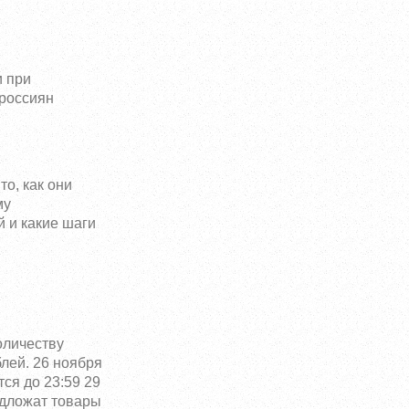
и при
 россиян
о, как они
му
й и какие шаги
оличеству
лей. 26 ноября
ся до 23:59 29
едложат товары