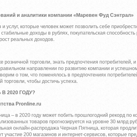
С
ований и аналитики компании «Маревен Фуд Сэнтрал»
 и услуг, которые человек может позволить себе приобрест
 стабильные доходы в рублях, покупательская способность
 рост реальных доходов.
 розничной торговли, знать предпочтения потребителей, и т
правильном направлении по развитию компании и успешно
ворим о том, что поменялось в предпочтениях потребителе
 торговли, чтобы достичь успеха.
В 2020 ГОДУ?
ства Pronline.ru
ица – в 2020 году может побить прошлогодний рекорд по к
ализованных товаров прогнозируется на уровне 30 млрд руб
альная онлайн-распродажа Черная Пятница, которая продлит
мут участие 200 магазинов и интернет-сервисов, которые пр