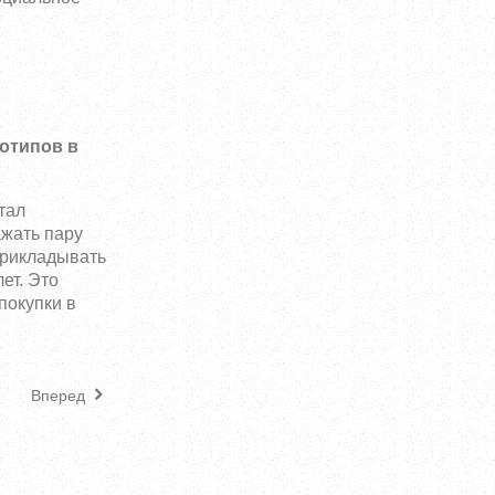
готипов в
тал
ажать пару
прикладывать
ет. Это
покупки в
Вперед