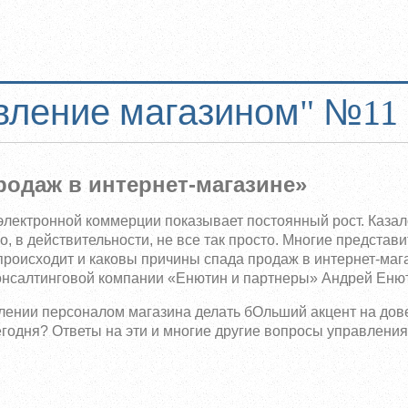
вление магазином" №11 
родаж в интернет-магазине»
электронной коммерции показывает постоянный рост. Казало
, в действительности, не все так просто. Многие представи
происходит и каковы причины спада продаж в интернет-маг
консалтинговой компании «Енютин и партнеры» Андрей Еню
влении персоналом магазина делать бОльший акцент на дов
годня? Ответы на эти и многие другие вопросы управлени