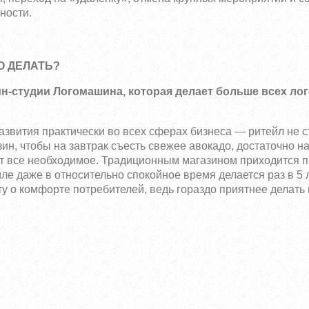
ности.
О ДЕЛАТЬ?
н-студии Логомашина, которая делает больше всех ло
вития практически во всех сферах бизнеса — ритейл не с
н, чтобы на завтрак съесть свежее авокадо, достаточно н
зет все необходимое. Традиционным магазином приходится 
йле даже в относительно спокойное время делается раз в 5 л
у о комфорте потребителей, ведь гораздо приятнее делать 