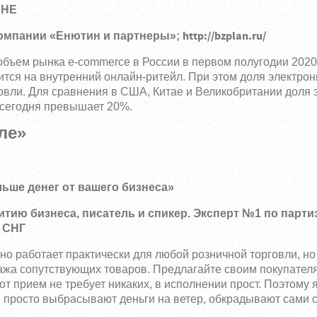
ИНЕ
http://bzplan.ru/
омпании «Енютин и партнеры»;
бъем рынка e-commerce в России в первом полугодии 2020
дится на внутренний онлайн-ритейл. При этом доля электро
говли. Для сравнения в США, Китае и Великобритании доля 
 сегодня превышает 20%.
ле»
ьше денег от вашего бизнеса»
витию бизнеса, писатель и спикер. Эксперт №1 по парт
и СНГ
о работает практически для любой розничной торговли, но
дажа сопутствующих товаров. Предлагайте своим покупател
от прием не требует никаких, в исполнении прост. Поэтому
ни просто выбрасывают деньги на ветер, обкрадывают сами 