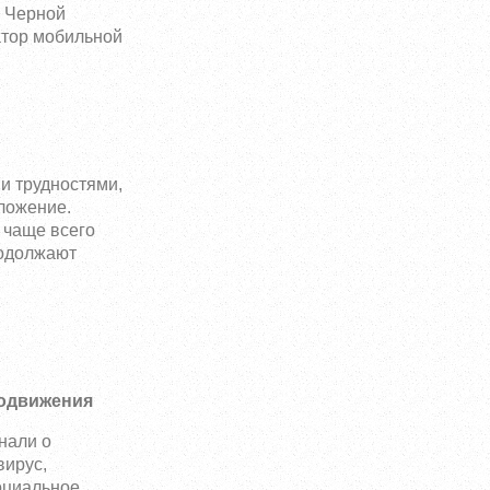
й Черной
атор мобильной
и трудностями,
оложение.
 чаще всего
родолжают
родвижения
нали о
вирус,
оциальное