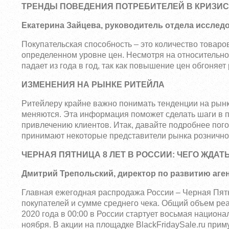
ТРЕНДЫ ПОВЕДЕНИЯ ПОТРЕБИТЕЛЕЙ В КРИЗИ
Екатерина Зайцева, руководитель отдела исслед
Покупательская способность – это количество товаров
определенном уровне цен. Несмотря на относительно
падает из года в год, так как повышение цен обгоняет
ИЗМЕНЕНИЯ НА РЫНКЕ РИТЕЙЛА
Ритейлеру крайне важно понимать тенденции на рынке
меняются. Эта информация поможет сделать шаги в 
привлечению клиентов. Итак, давайте подробнее пого
принимают некоторые представители рынка розничной
ЧЕРНАЯ ПЯТНИЦА 8 ЛЕТ В РОССИИ: ЧЕГО ЖДАТЬ 
Дмитрий Трепольский, директор по развитию агент
Главная ежегодная распродажа России – Черная Пятн
покупателей и сумме среднего чека. Общий объем ре
2020 года в 00:00 в России стартует восьмая национ
ноября. В акции на площадке BlackFridaySale.ru при