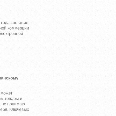
 года составил
нной коммерции
электронной
изанскому
 может
ям товары и
 я не понимаю
себя. Ключевых