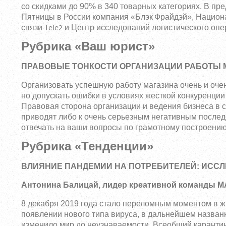
со скидками до 90% в 340 товарных категориях. В п
Блэк Фрайдэй
Пятницы в России компания «
», Национ
Tele2
связи
и Центр исследований логистического оп
Рубрика «Ваш юрист»
ПРАВОВЫЕ ТОНКОСТИ ОРГАНИЗАЦИИ РАБОТЫ 
Организовать успешную работу магазина очень и оче
но допускать ошибки в условиях жесткой конкуренции 
Правовая сторона организации и ведения бизнеса в с
приводят либо к очень серьезным негативным послед
отвечать на ваши вопросы по грамотному построению
Рубрика «Тенденции»
ВЛИЯНИЕ ПАНДЕМИИ НА ПОТРЕБИТЕЛЕЙ: ИСС
Антонина Балицай, лидер креативной команды МА 
8 декабря 2019 года стало переломным моментом в жи
появлении нового типа вируса, в дальнейшем назван
изменило мир до неузнаваемости. Всеобщий карантин