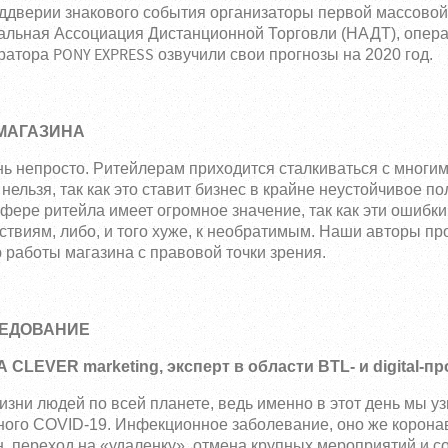
реддверии знакового события организаторы первой массово
НАДТ
альная Ассоциация Дистанционной Торговли (
), опер
PONY EXPRESS
ератора
озвучили свои прогнозы на 2020 год.
МАГАЗИНА
нь непросто. Ритейлерам приходится сталкиваться с многим
нельзя, так как это ставит бизнес в крайне неустойчивое п
фере ритейла имеет огромное значение, так как эти ошибки
ствиям, либо, и того хуже, к необратимым. Наши авторы п
 работы магазина с правовой точки зрения.
ЛЕДОВАНИЕ
CLEVER marketing, эксперт в области BTL- и digital-п
зни людей по всей планете, ведь именно в этот день мы уз
ного COVID-19. Инфекционное заболевание, оно же корона
, переход на «удаленку», отмена крупных мероприятий и с