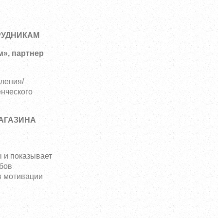
РУДНИКАМ
м», партнер
ления/
енческого
АГАЗИНА
ы и показывает
обов
в мотивации