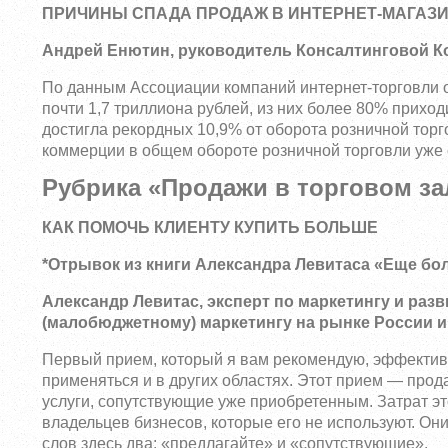
ПРИЧИНЫ СПАДА ПРОДАЖ В ИНТЕРНЕТ-МАГАЗ
Андрей Енютин, руководитель Консалтинговой К
По данным Ассоциации компаний интернет-торговли о
почти 1,7 триллиона рублей, из них более 80% прихо
достигла рекордных 10,9% от оборота розничной тор
коммерции в общем обороте розничной торговли уже
Рубрика «Продажи в торговом за
КАК ПОМОЧЬ КЛИЕНТУ КУПИТЬ БОЛЬШЕ
*
Отрывок из книги Александра Левитаса «Еще бол
Александр Левитас, эксперт по маркетингу и раз
(малобюджетному) маркетингу на рынке России 
Первый прием, который я вам рекомендую, эффективн
применяться и в других областях. Этот прием — про
услуги, сопутствующие уже приобретенным. Затрат эт
владельцев бизнесов, которые его не используют. О
слов здесь два: «предлагайте» и «сопутствующие».