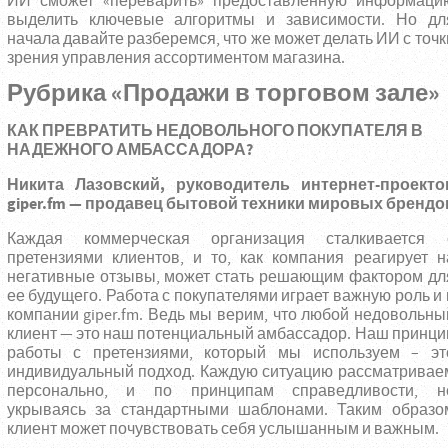
ИИ сможет «переварить» предоставленную информаци
выделить ключевые алгоритмы и зависимости. Но дл
начала давайте разберемся, что же может делать ИИ с точк
зрения управления ассортиментом магазина.
Рубрика «Продажи в торговом зале»
КАК ПРЕВРАТИТЬ НЕДОВОЛЬНОГО ПОКУПАТЕЛЯ В
НАДЕЖНОГО АМБАССАДОРА?
Никита Лазовский, руководитель интернет-проекто
giper.fm — продавец бытовой техники
мировых брендо
Каждая коммерческая организация сталкивается 
претензиями клиентов, и то, как компания реагирует н
негативные отзывы, может стать решающим фактором дл
ее будущего. Работа с покупателями играет важную роль и 
компании giper.fm. Ведь мы верим, что любой недовольны
клиент — это наш потенциальный амбассадор. Наш принци
работы с претензиями, который мы используем – эт
индивидуальный подход. Каждую ситуацию рассматривае
персонально, и по принципам справедливости, н
укрываясь за стандартными шаблонами. Таким образо
клиент может почувствовать себя услышанным и важным.