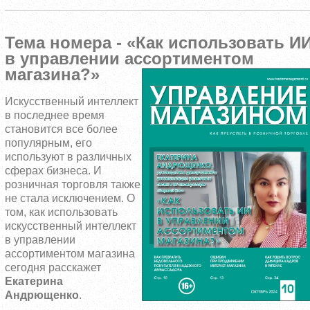
Тема номера - «Как использовать И
в управлении ассортиментом
магазина?»
Искусственный интеллект
в последнее время
становится все более
популярным, его
используют в различных
сферах бизнеса. И
розничная торговля также
не стала исключением. О
том, как использовать
искусственный интеллект
в управлении
ассортиментом магазина
сегодня расскажет
Екатерина
Андрющенко
.